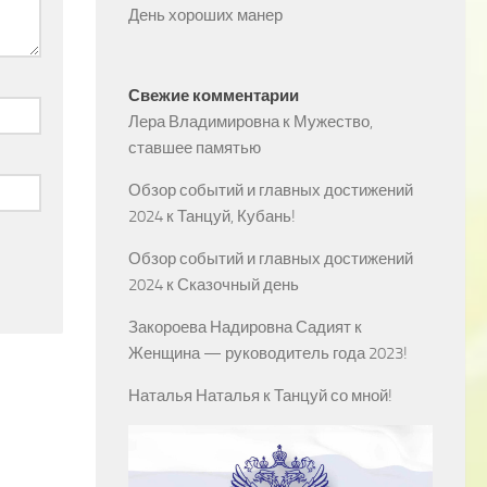
День хороших манер
Свежие комментарии
Лера Владимировна
к
Мужество,
ставшее памятью
Обзор событий и главных достижений
2024
к
Танцуй, Кубань!
Обзор событий и главных достижений
2024
к
Сказочный день
Закороева Надировна Садият
к
Женщина — руководитель года 2023!
Наталья Наталья
к
Танцуй со мной!