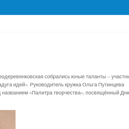
ародеревянковская собрались юные таланты – участн
адуга идей». Руководитель кружка Ольга Путинцева
д названием «Палитра творчества», посвящённый Дн