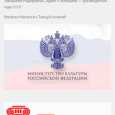
Закороева Надировна Садият
к
Женщина — руководитель
года 2023!
Наталья Наталья
к
Танцуй со мной!