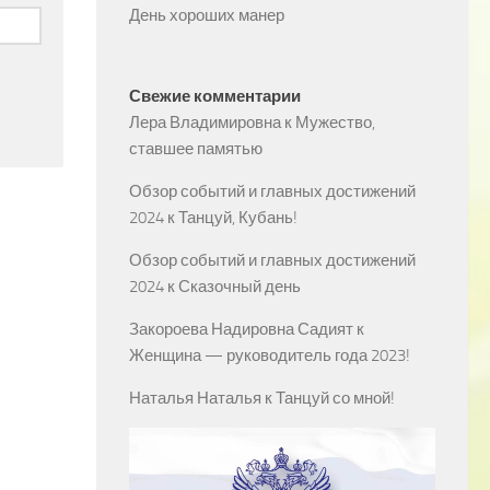
День хороших манер
Свежие комментарии
Лера Владимировна
к
Мужество,
ставшее памятью
Обзор событий и главных достижений
2024
к
Танцуй, Кубань!
Обзор событий и главных достижений
2024
к
Сказочный день
Закороева Надировна Садият
к
Женщина — руководитель года 2023!
Наталья Наталья
к
Танцуй со мной!