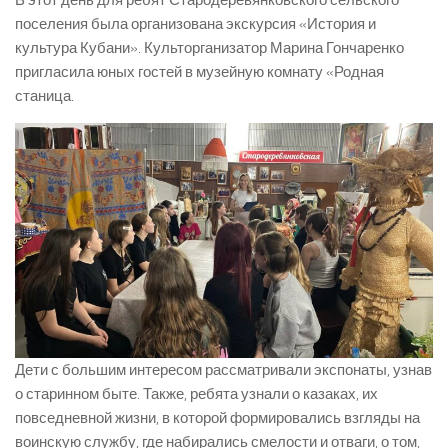
В этот день для ребят Стародеревянковского сельского
поселения была организована экскурсия «История и
культура Кубани». Культорганизатор Марина Гончаренко
пригласила юных гостей в музейную комнату «Родная
станица.
Дети с большим интересом рассматривали экспонаты, узнав
о старинном быте. Также, ребята узнали о казаках, их
повседневной жизни, в которой формировались взгляды на
воинскую службу, где набирались смелости и отваги, о том,