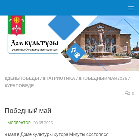
Перейти к содержимому
#ДЕНЬПОБЕДЫ
/
#ПАТРИОТИКА
/
#ПОБЕДНЫЙМАЙ2026
/
#УРАПОБЕДЕ
0
Победный май
-
MODERATOR
·
09.05.2026
9 мая в Доме культуры хутора Мигуты состоялся