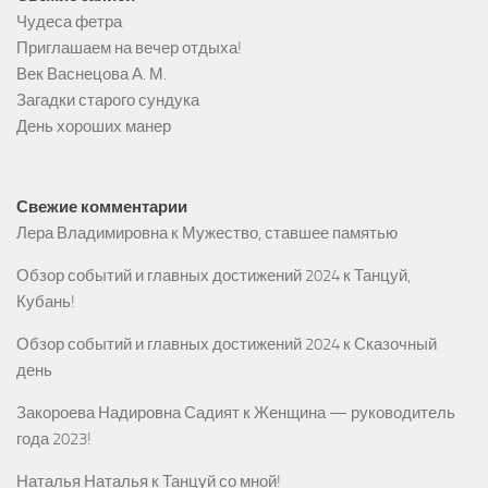
Чудеса фетра
Приглашаем на вечер отдыха!
Век Васнецова А. М.
Загадки старого сундука
День хороших манер
Свежие комментарии
Лера Владимировна
к
Мужество, ставшее памятью
Обзор событий и главных достижений 2024
к
Танцуй,
Кубань!
Обзор событий и главных достижений 2024
к
Сказочный
день
Закороева Надировна Садият
к
Женщина — руководитель
года 2023!
Наталья Наталья
к
Танцуй со мной!