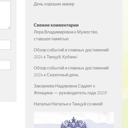
День хороших манер
Свежие комментарии
Лера Владимировна
к
Мужество,
ставшее памятью
Обзор событий и главных достижений
2024
к
Танцуй, Кубань!
Обзор событий и главных достижений
2024
к
Сказочный день
Закороева Надировна Садият
к
Женщина — руководитель года 2023!
Наталья Наталья
к
Танцуй со мной!