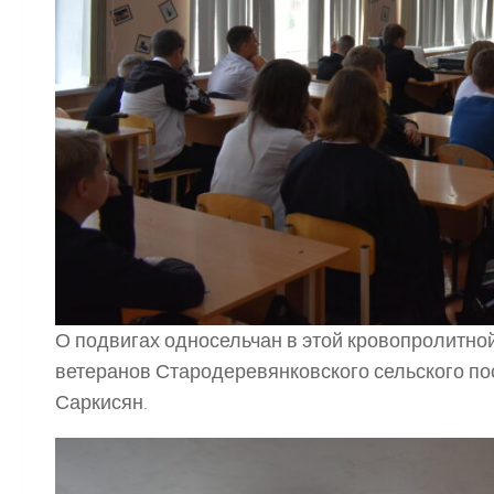
О подвигах односельчан в этой кровопролитно
ветеранов Стародеревянковского сельского п
Саркисян.