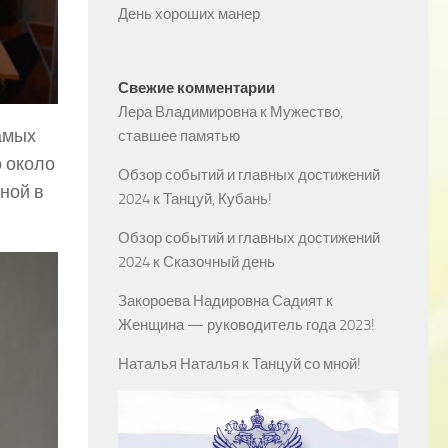
День хороших манер
Свежие комментарии
Лера Владимировна
к
Мужество,
амых
ставшее памятью
 около
Обзор событий и главных достижений
ной в
2024
к
Танцуй, Кубань!
Обзор событий и главных достижений
2024
к
Сказочный день
Закороева Надировна Садият
к
Женщина — руководитель года 2023!
Наталья Наталья
к
Танцуй со мной!