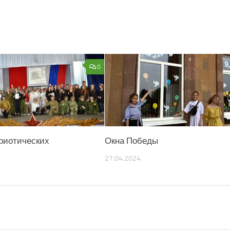
0
риотических
Окна Победы
27.04.2024