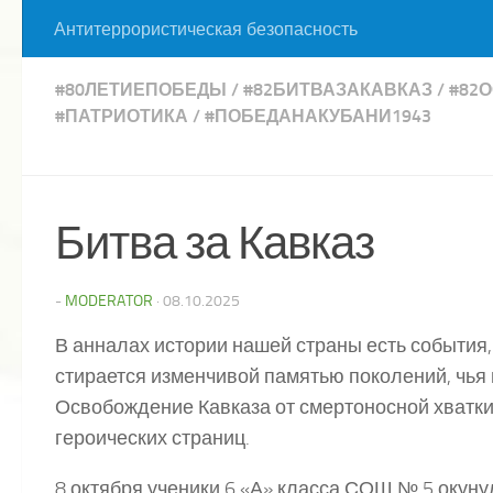
Антитеррористическая безопасность
#80ЛЕТИЕПОБЕДЫ
/
#82БИТВАЗАКАВКАЗ
/
#82
#ПАТРИОТИКА
/
#ПОБЕДАНАКУБАНИ1943
Битва за Кавказ
-
MODERATOR
·
08.10.2025
В анналах истории нашей страны есть события, 
стирается изменчивой памятью поколений, чья 
Освобождение Кавказа от смертоносной хватки
героических страниц.
8 октября ученики 6 «А» класса СОШ № 5 окуну