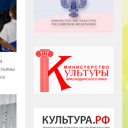
а
атьяны
го