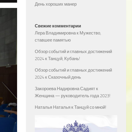
День хороших манер
Свежие комментарии
Лера Владимировна
к
Мужество,
ставшее памятью
Обзор событий и главных достижений
2024
к
Танцуй, Кубань!
Обзор событий и главных достижений
2024
к
Сказочный день
Закороева Надировна Садият
к
Женщина — руководитель года 2023!
Наталья Наталья
к
Танцуй со мной!