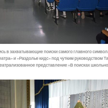
ись в захватывающие поиски самого главного символ
еатра» и «Раздолье кидс» под чутким руководством Т
еатрализованное представление «В поисках школьно