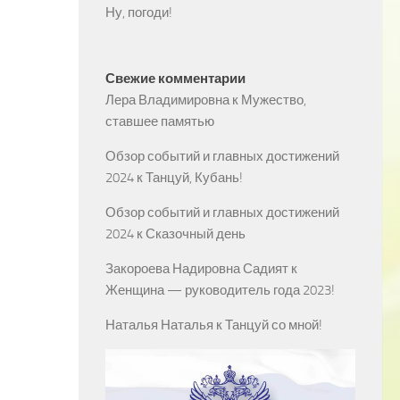
Ну, погоди!
Свежие комментарии
Лера Владимировна
к
Мужество,
ставшее памятью
Обзор событий и главных достижений
2024
к
Танцуй, Кубань!
Обзор событий и главных достижений
2024
к
Сказочный день
Закороева Надировна Садият
к
Женщина — руководитель года 2023!
Наталья Наталья
к
Танцуй со мной!