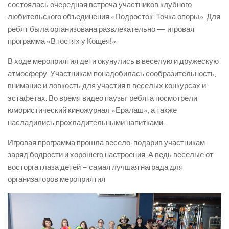
состоялась очередная встреча участников клубного
любительского объединения «Подросток. Точка опоры». Для
ребят была организована развлекательно — игровая
программа «В гостях у Кощея!»
В ходе мероприятия дети окунулись в веселую и дружескую
атмосферу. Участникам понадобилась сообразительность,
внимание и ловкость для участия в веселых конкурсах и
эстафетах. Во время видео паузы ребята посмотрели
юмористический киножурнал «Ералаш», а также
насладились прохладительными напитками.
Игровая программа прошла весело, подарив участникам
заряд бодрости и хорошего настроения. А ведь веселые от
восторга глаза детей – самая лучшая награда для
организаторов мероприятия.