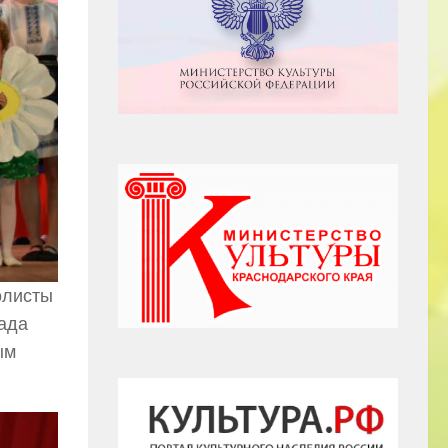
олисты
гада
ым