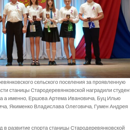
вянковского сельского поселения за проявленную
асти станицы Стародеревянковской наградили студен
а а именно, Ершова Артема Ивановича, Буц Илью
ича, Якименко Владислава Олеговича, Гумен Андрея
ад в развитие спорта станицы Стародеревянковской