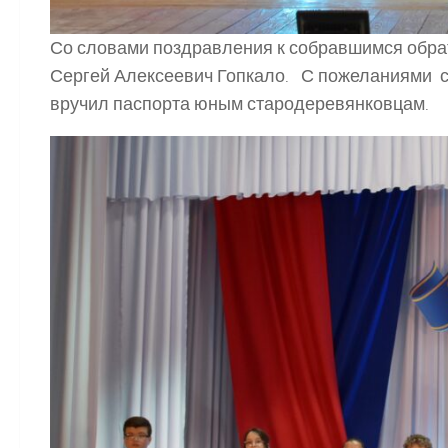
Со словами поздравления к собравшимся обра
Сергей Алексеевич Гопкало. С пожеланиями с
вручил паспорта юным стародеревянковцам.