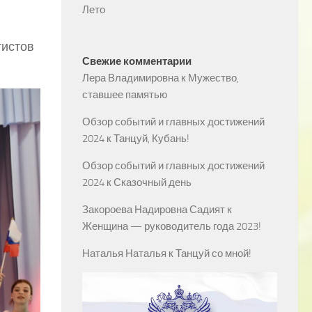
Лето
тистов
Свежие комментарии
Лера Владимировна
к
Мужество,
ставшее памятью
Обзор событий и главных достижений
2024
к
Танцуй, Кубань!
Обзор событий и главных достижений
2024
к
Сказочный день
Закороева Надировна Садият
к
Женщина — руководитель года 2023!
Наталья Наталья
к
Танцуй со мной!