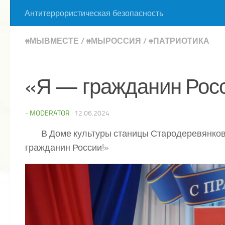
Антитеррористическая безопасность
#МЫВМЕСТЕ
/
#МЫРОССИЯ
/
#ПАТРИОТИКА
«Я — гражданин Росс
-
MODERATOR
·
12.06.2024
В Доме культуры станицы Стародеревянковс
гражданин России!»