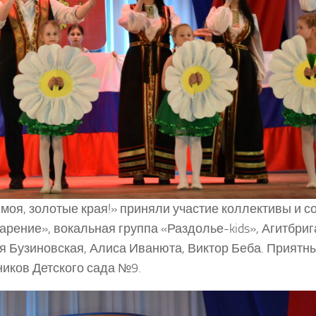
моя, золотые края!» приняли участие коллективы и с
арение», вокальная группа «Раздолье-kids», Агитбри
ия Бузиновская, Алиса Иванюта, Виктор Беба. Приятн
ников Детского сада №9.