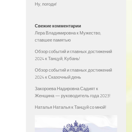
Ну, погоди!
Свежие комментарии
Лера Владимировна
к
Мужество,
ставшее памятью
Обзор событий и главных достижений
2024
к
Танцуй, Кубань!
Обзор событий и главных достижений
2024
к
Сказочный день
Закороева Надировна Садият
к
Женщина — руководитель года 2023!
Наталья Наталья
к
Танцуй со мной!