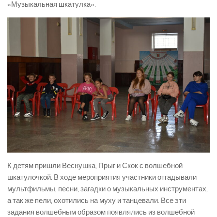
«Музыкальная шкатулка».
К детям пришли Веснушка, Прыг и Скок с волшебной
шкатулочкой. В ходе мероприятия участники отгадывали
мультфильмы, песни, загадки о музыкальных инструментах,
а так же пели, охотились на муху и танцевали. Все эти
задания волшебным образом появлялись из волшебной