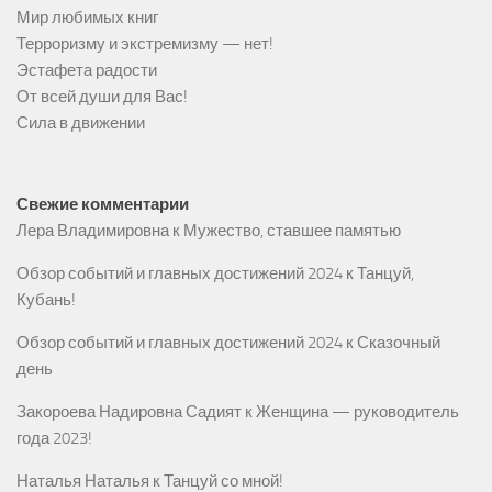
Мир любимых книг
Терроризму и экстремизму — нет!
Эстафета радости
От всей души для Вас!
Сила в движении
Свежие комментарии
Лера Владимировна
к
Мужество, ставшее памятью
Обзор событий и главных достижений 2024
к
Танцуй,
Кубань!
Обзор событий и главных достижений 2024
к
Сказочный
день
Закороева Надировна Садият
к
Женщина — руководитель
года 2023!
Наталья Наталья
к
Танцуй со мной!