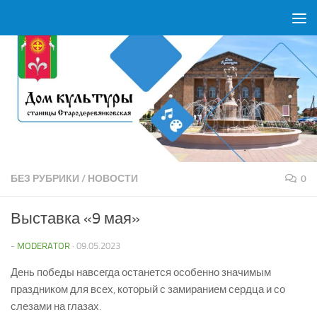
Перейти к содержимому
БЕЗ РУБРИКИ
/
НОВОСТИ
0
Выставка «9 мая»
-
MODERATOR
·
09.05.2023
День победы навсегда останется особенно значимым
праздником для всех, который с замиранием сердца и со
слезами на глазах.