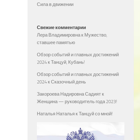
Сила в движении
Свежие комментарии
Лера Владимировна
к
Мужество,
ставшее памятью
Обзор событий и главных достижений
2024
к
Танцуй, Кубань!
Обзор событий и главных достижений
2024
к
Сказочный день
Закороева Надировна Садият
к
Женщина — руководитель года 2023!
Наталья Наталья
к
Танцуй со мной!