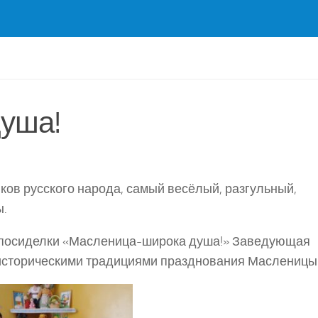
уша!
ов русского народа, самый весёлый, разгульный,
ы.
 посиделки «Масленица-широка душа!» Заведующая
историческими традициями празднования Масленицы