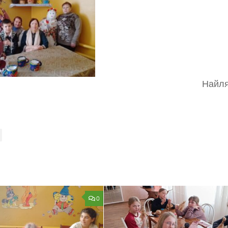
Найля
0