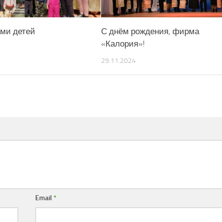
ами детей
С днём рождения, фирма
«Калория»!
29.11.2024
Email
*