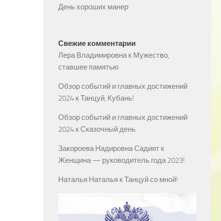
День хороших манер
Свежие комментарии
Лера Владимировна
к
Мужество,
ставшее памятью
Обзор событий и главных достижений
2024
к
Танцуй, Кубань!
Обзор событий и главных достижений
2024
к
Сказочный день
Закороева Надировна Садият
к
Женщина — руководитель года 2023!
Наталья Наталья
к
Танцуй со мной!