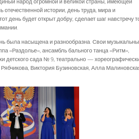
единый народ огромной и великой страны, имеющей
ь отечественной истории, день труда, мира и
от день будет открыт добру, сделает шаг навстречу т
имании.
нь была насыщена и разнообразна. Свои музыкальн
ппа «Раздолье», ансамбль бального танца «Ритм»,
ики детского сада № 9, театрально — хореографическ
а Рябчикова, Виктория Бузиновская, Алла Малиновска