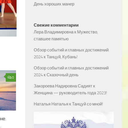
День хороших манер
Свежие комментарии
Лера Владимировна
к
Мужество,
ставшее памятью
Обзор событий и главных достижений
2024
к
Танцуй, Кубань!
Обзор событий и главных достижений
2024
к
Сказочный день
0
Закороева Надировна Садият
к
Женщина — руководитель года 2023!
Наталья Наталья
к
Танцуй со мной!
не.
.