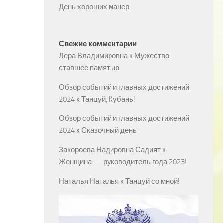
День хороших манер
Свежие комментарии
Лера Владимировна
к
Мужество,
ставшее памятью
Обзор событий и главных достижений
2024
к
Танцуй, Кубань!
Обзор событий и главных достижений
2024
к
Сказочный день
Закороева Надировна Садият
к
Женщина — руководитель года 2023!
Наталья Наталья
к
Танцуй со мной!