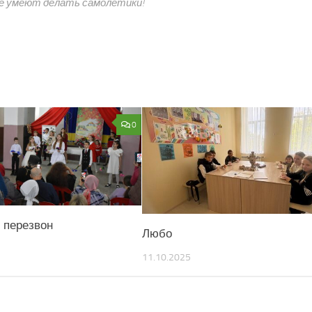
е умеют делать самолетики!
0
 перезвон
Любо
11.10.2025