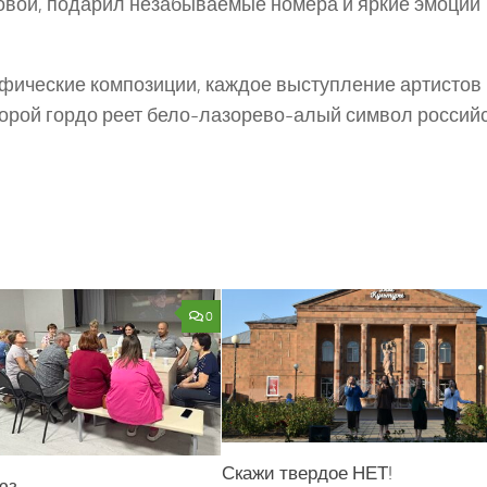
овой, подарил незабываемые номера и яркие эмоции
афические композиции, каждое выступление артистов
торой гордо реет бело-лазорево-алый символ россий
0
Скажи твердое НЕТ!
юз