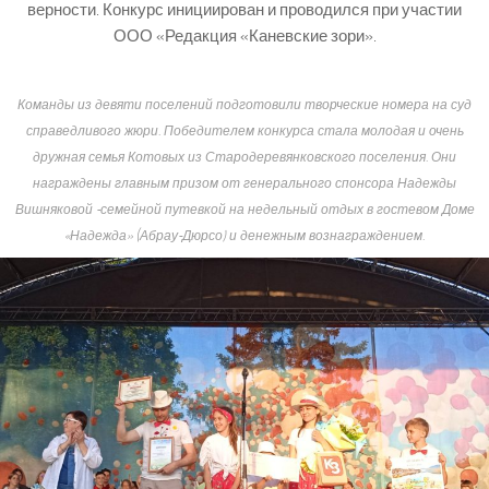
верности. Конкурс инициирован и проводился при участии
ООО «Редакция «Каневские зори».
Команды из девяти поселений подготовили творческие номера на суд
справедливого жюри. Победителем конкурса стала молодая и очень
дружная семья Котовых из Стародеревянковского поселения. Они
награждены главным призом от генерального спонсора Надежды
Вишняковой -семейной путевкой на недельный отдых в гостевом Доме
«Надежда» (Абрау-Дюрсо) и денежным вознаграждением.