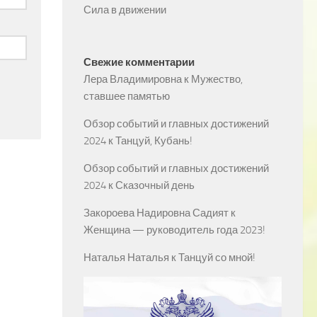
Сила в движении
Свежие комментарии
Лера Владимировна
к
Мужество,
ставшее памятью
Обзор событий и главных достижений
2024
к
Танцуй, Кубань!
Обзор событий и главных достижений
2024
к
Сказочный день
Закороева Надировна Садият
к
Женщина — руководитель года 2023!
Наталья Наталья
к
Танцуй со мной!