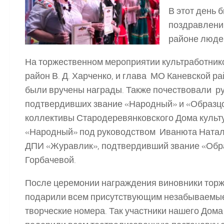
В этот день 
поздравлений
районе людей
На торжественном мероприятии культработник
район В. Д. Харченко, и глава МО Каневской р
были вручены награды. Также почествовали р
подтвердивших звание «Народный» и «Образц
коллективы Стародеревянковского Дома культ
«Народный» под руководством Иванюта Натал
ДПИ «Журавлик», подтвердивший звание «Обр
Горбачевой.
После церемонии награждения виновники тор
подарили всем присутствующим незабываемые,
творческие номера. Так участники нашего Дома