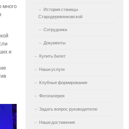
о много
История станицы
в
Стародеревянковской
Сотрудники
ской
Документы
сли
ших и
Купить билет
ние
Наши услуги
тив
Клубные формирования
Фотогалерея
Задать вопрос руководителю
Наши достижения