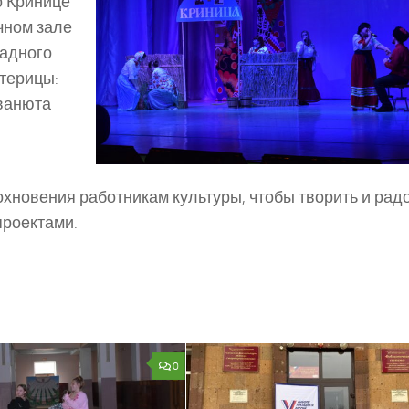
о Кринице
чном зале
ладного
стерицы:
Иванюта
охновения работникам культуры, чтобы творить и рад
роектами.
0