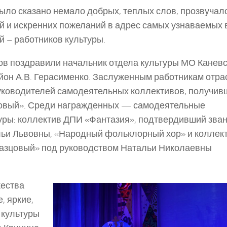
было сказано немало добрых, теплых слов, прозвучал
 и искренних пожеланий в адрес самых узнаваемых 
 – работников культуры.
ов поздравили начальник отдела культуры МО Канев
айон А.В. Герасименко. Заслуженным работникам отра
уководителей самодеятельных коллективов, получив
овый». Среди награжденных — самодеятельные
уры: коллектив ДПИ «Фантазия», подтвердивший зва
ьи Львовны, «Народный фольклорный хор» и коллек
азцовый» под руководством Натальи Николаевны
жества
 яркие,
 культуры