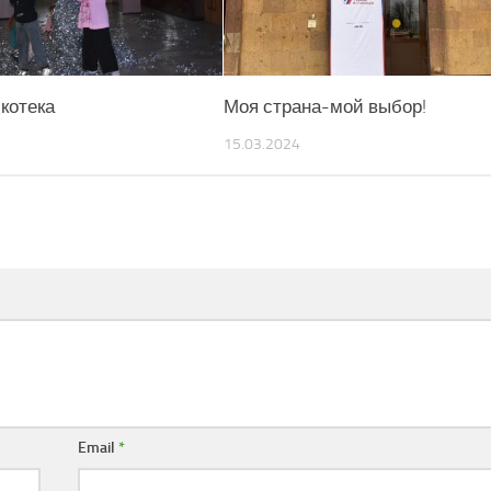
котека
Моя страна-мой выбор!
15.03.2024
Email
*